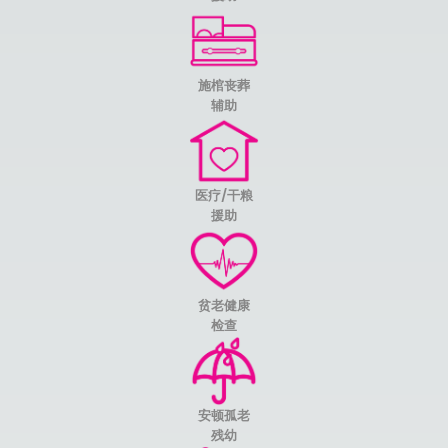
施棺丧葬
辅助
医疗/干粮
援助
贫老健康
检查
安顿孤老
残幼