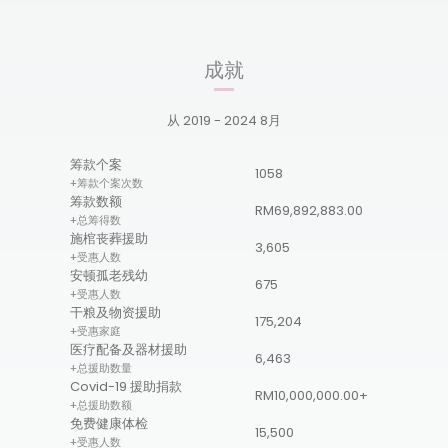
成就
从
2019 - 2024
8月
筹款个案
1058
+筹款个案次数
筹款数额
RM69,892,883.00
+总筹得数
施棺丧葬援助
3,605
+受惠人数
安顿孤老残幼
675
+受惠人数
干粮及物资援助
175,204
+受惠家庭
医疗配备及器材援助
6,463
+总援助数量
Covid-19 援助捐款
RM10,000,000.00+
+总援助数额
免费健康体检
15,500
+受惠人数