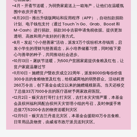
•
4月 - 开斋节送暖，为弱势家庭送上一箱海产，让他们在温暖氛
围中欢庆开斋节。
•
8月20日- 推出升级版网站和应用程序（APP），自动扣款捐助
计划、电子钱包支付（通过 Touch 'n Go、Grab、Boost 和
M-Cash）进行捐款、捐款30令吉获申请免税收据。提供更加
透明、高效和用户友好的行善方式。
•
8月 - 发起 “小小慈善家”活动，派发3万个缤纷积木存钱筒，启
发小学生的理财与慈善观念，从小培养储蓄习惯，同时植下爱
心与善举的种子，共同推动社会进步。
•
10月13日 - 屠妖节送暖，为500户贫困家庭提供食粮及红包，让
贫户家庭温馨过节
•
11月10日 - 施赠贫户暨欢庆成立22周年，派发8000份每份价值
300令吉的食粮物资及红包，给槟威两地的弱势群众。活动耗资
260万令吉，创下基金会成立以来的施赠规模新高。当天还移交
了总值33万7000令吉的医疗器材予两家政府医院。
•
12月2日 - 赈灾吉打哥打士打灾区，吉打水灾灾情严重，本基金
会及槟州福利局配合槟州天灾管理小组的号召，及时伸援手将
总值7万5200令吉的物资送暖到灾区
•
12月5日 - 赈灾吉兰丹道北灾区，本基金会援助10万令吉食粮、
日常用品及物资，由威省市政厅派员送到灾区。