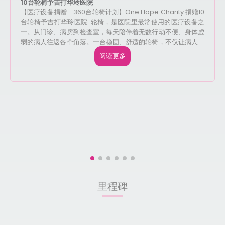
10台轮椅予吉打华玲医院
【医疗设备捐赠｜360台轮椅计划】One Hope Charity 捐赠10
台轮椅予吉打华玲医院 轮椅，是医院里最常使用的医疗设备之
一。从门诊、病房到检查室，每天陪伴着无数行动不便、身体虚
弱的病人往返各个角落。一台稳固、舒适的轮椅，不仅让病人移
动时更安心，也让医护人员及家属照护时更加轻松。 为了提升
阅读更多
医院基础设备，让病患拥有更舒适、便利的就医体验，大山脚瑶
池金母慈善基金会（One Hope Charity）日前移交10台全新轮
椅予吉打华玲医院。 此次捐赠也是本基金会「360台轮椅援助
计划」的一部分，为更多病患提供便利，也让医护人员在照护过
程中增添一份助力。 有时候，一份善意不需要轰轰烈烈。一台
轮椅、一份关怀，便足以让病人在最需要的时候感受到社会的温
暖。
里程碑