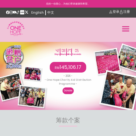
您的一份善心，为他们带来健康和希望。
登录
注册
English
中文
42
08
27
06
Days
Hours
Mins
Seconds
145,106.17
RM
- 2026 -
- One Hope Charity Aid Distribution
Programme -
Donate
筹款个案